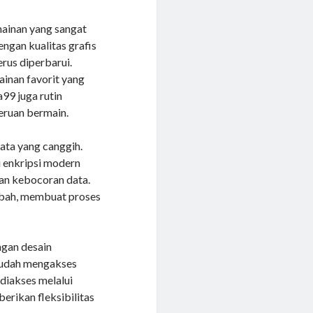
mainan yang sangat
ngan kualitas grafis
erus diperbarui.
nan favorit yang
99 juga rutin
eruan bermain.
ata yang canggih.
i enkripsi modern
an kebocoran data.
ambah, membuat proses
gan desain
mudah mengakses
 diakses melalui
rikan fleksibilitas