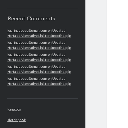
Recent Comments
kaarinadoseo@gmail.com
on
Updated
Harta11 Alternative Link for Smooth Login
kaarinadoseo@gmail.com
on
Updated
Harta11 Alternative Link for Smooth Login
kaarinadoseo@gmail.com
on
Updated
Harta11 Alternative Link for Smooth Login
kaarinadoseo@gmail.com
on
Updated
Harta11 Alternative Link for Smooth Login
kaarinadoseo@gmail.com
on
Updated
Harta11 Alternative Link for Smooth Login
kangtoto
slot depo 5k