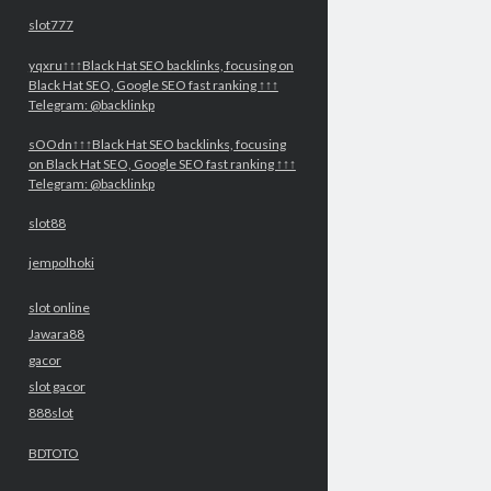
slot777
yqxru↑↑↑Black Hat SEO backlinks, focusing on
Black Hat SEO, Google SEO fast ranking ↑↑↑
Telegram: @backlinkp
sOOdn↑↑↑Black Hat SEO backlinks, focusing
on Black Hat SEO, Google SEO fast ranking ↑↑↑
Telegram: @backlinkp
slot88
jempolhoki
slot online
Jawara88
gacor
slot gacor
888slot
BDTOTO